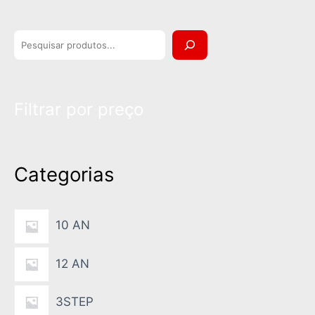
P
e
s
Filtrar por preço
q
u
i
Categorias
s
a
10 AN
12 AN
3STEP