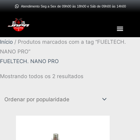
Ir
Atendimento Seg a Sex de 09h00 às 18h00 e Sáb de 09h00 às 14h00
para
o
Menu
conteúdo
Classificado
Início
/ Produtos marcados com a tag “FUELTECH.
por
NANO PRO”
popularidade
FUELTECH. NANO PRO
Mostrando todos os 2 resultados