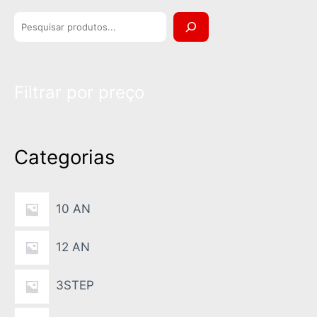
P
e
s
Filtrar por preço
q
u
i
Categorias
s
a
10 AN
12 AN
3STEP